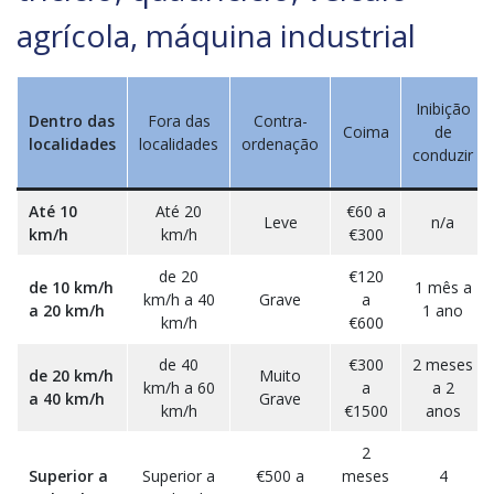
agrícola, máquina industrial
Inibição
Dentro das
Fora das
Contra-
Coima
de
localidades
localidades
ordenação
conduzir
Até 10
Até 20
€60 a
Leve
n/a
km/h
km/h
€300
de 20
€120
de 10 km/h
1 mês a
km/h a 40
Grave
a
a 20 km/h
1 ano
km/h
€600
de 40
€300
2 meses
de 20 km/h
Muito
km/h a 60
a
a 2
a 40 km/h
Grave
km/h
€1500
anos
2
Superior a
Superior a
€500 a
meses
4