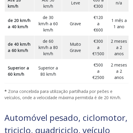
Leve
n/a
km/h
km/h
€300
de 30
€120
de 20 km/h
1 mês a
km/h a 60
Grave
a
a 40 km/h
1 ano
km/h
€600
de 60
€300
2 meses
de 40 km/h
Muito
km/h a 80
a
a 2
a 60 km/h
Grave
km/h
€1500
anos
€500
2 meses
Superior a
Superior a
a
a 2
60 km/h
80 km/h
€2500
anos
*
Zona concebida para utilização partilhada por peões e
veículos, onde a velocidade máxima permitida é de 20 Km/h.
Automóvel pesado, ciclomotor,
triciclo, quadriciclo, veículo