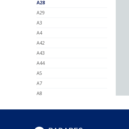
A28
A29
A3
A4
A42
A43
A44
A5
A7
A8
EN10
EN101
EN103