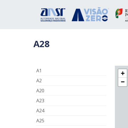
A28
A1
+
A2
−
A20
A23
A24
A25