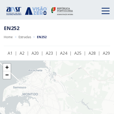
EN252
Home
>
Estradas
>
EN252
A1
A2
A20
A23
A24
A25
A28
A29
+
−